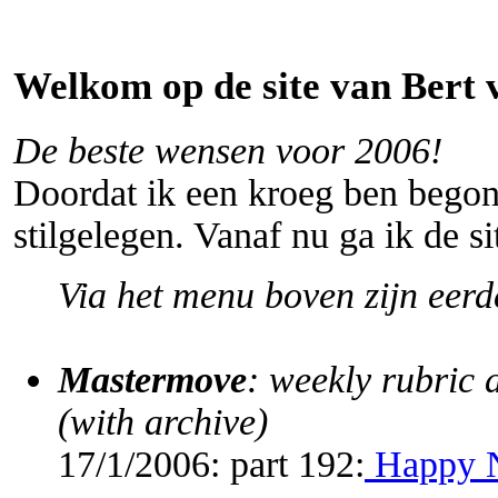
Welkom op de site van Bert 
ure Styler
christian louboutin sale
nike dunk
basketball shoes
De beste wensen voor 2006!
Doordat ik een kroeg ben begon
stilgelegen. Vanaf nu ga ik de s
Via het menu boven zijn eerd
Mastermove
: weekly rubric
(with archive)
17/1/2006: part 192:
Happy N